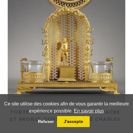
Ce site utilise des cookies afin de vous garantir la meilleure
expérience possible.
En savoir plus
PORTE MONTRE ET ENCRIER EN NACRE
ET BRONZE DORÉ, D'ÉPOQUE CHARLES
Refuser
J'accepte
X