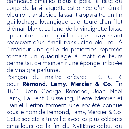
panneaux émaillés bleus à pois. La bâte du
corps de la vinaigrette est ornée d'un émail
bleu roi translucide laissant apparaître un fin
guillochage losangique et entouré d'un filet
d'émail blanc. Le fond de la vinaigrette laisse
apparaître un guillochage rayonnant
recouvert d'un émail translucide bleu roi. À
l'intérieur une grille de protection repercée
formant un quadrillage à motif de fleurs
permettait de maintenir une éponge imbibée
de vinaigre parfumé.
Poinçon du maître orfèvre: I G C R.
pour
. En
Rémond, Lamy, Mercier & Co
1811, Jean George Rémond, Jean Noël
Lamy, Laurent Guisseling, Pierre Mercier et
Daniel Berton forment une société connue
sous le nom de Rémond, Lamy, Mercier & Co.
Cette société a travaillé avec les plus célèbres
émailleurs de la fin du XVIIIème-début du