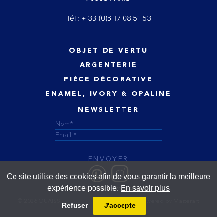
Tél : + 33 (0)6 17 08 51 53
OBJET DE VERTU
ARGENTERIE
PIÈCE DÉCORATIVE
ENAMEL, IVORY & OPALINE
NEWSLETTER
ENVOYER
Ce site utilise des cookies afin de vous garantir la meilleure
expérience possible.
En savoir plus
Cookie Policy
Terms of Sale
© 2026 OUAISS
Designed and powered by
Masterart
Refuser
J'accepte