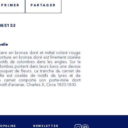
MPRIMER
PARTAGER
08 51 53
elle
laire en bronze doré et métal coloré rouge
monture en bronze doré est finement ciselée
motifs de colombes dans les angles. Sur la
olombes portent dans leurs becs une devise
ouquet de fleurs. La tranche du carnet de
elle est ciselée de motifs de lyres et de
e carnet comporte son porte-mine dont
otif d'ananas. Charles X, Circa 1820-1830.
 OPALINE
NEWSLETTER