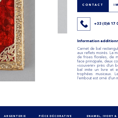
CONTACT
I
+33 (0)6 17 
Information additionn
Carnet de bal rectangu
aux reflets moirés. La 
de frises florales, de 
face principale, deux c
«souvenir» près d’un b
bal imite un livre et 
trophées musicaux. L
l'embout est orné d'un m
ARGENTERIE
PIÈCE DÉCORATIVE
ENAMEL, IVORY &