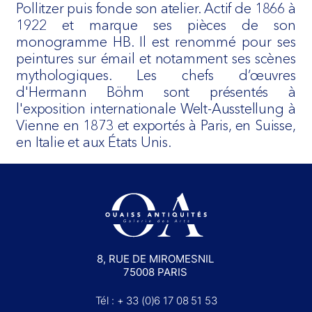
Pollitzer puis fonde son atelier. Actif de 1866 à
1922 et marque ses pièces de son
monogramme HB. Il est renommé pour ses
peintures sur émail et notamment ses scènes
mythologiques. Les chefs d’œuvres
d'Hermann Böhm sont présentés à
l'exposition internationale Welt-Ausstellung à
Vienne en 1873 et exportés à Paris, en Suisse,
en Italie et aux États Unis.
8, RUE DE MIROMESNIL
75008 PARIS
Tél : + 33 (0)6 17 08 51 53