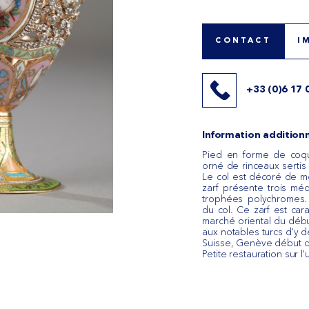
CONTACT
I
+33 (0)6 17 
Information additionn
Pied en forme de coqu
orné de rinceaux sertis
Le col est décoré de mo
zarf présente trois mé
trophées polychromes.
du col. Ce zarf est car
marché oriental du débu
aux notables turcs d'y d
Suisse, Genève début d
Petite restauration sur l