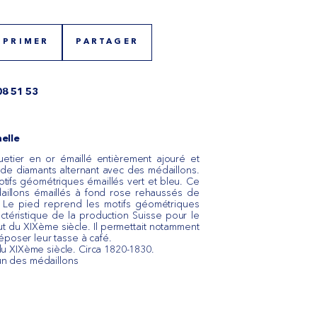
MPRIMER
PARTAGER
08 51 53
elle
etier en or émaillé entièrement ajouré et
 de diamants alternant avec des médaillons.
tifs géométriques émaillés vert et bleu. Ce
daillons émaillés à fond rose rehaussés de
 Le pied reprend les motifs géométriques
actéristique de la production Suisse pour le
t du XIXème siècle. Il permettait notamment
époser leur tasse à café.
u XIXème siècle. Circa 1820-1830.
'un des médaillons