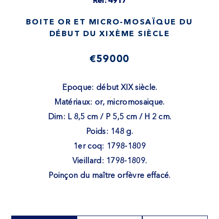
Ref: 4917
BOITE OR ET MICRO-MOSAÏQUE DU
DÉBUT DU XIXÈME SIÈCLE
€59000
Epoque: début XIX siècle.
Matériaux: or, micromosaique.
Dim: L 8,5 cm / P 5,5 cm / H 2 cm.
Poids: 148 g.
1er coq: 1798-1809
Vieillard: 1798-1809.
Poinçon du maître orfèvre effacé.