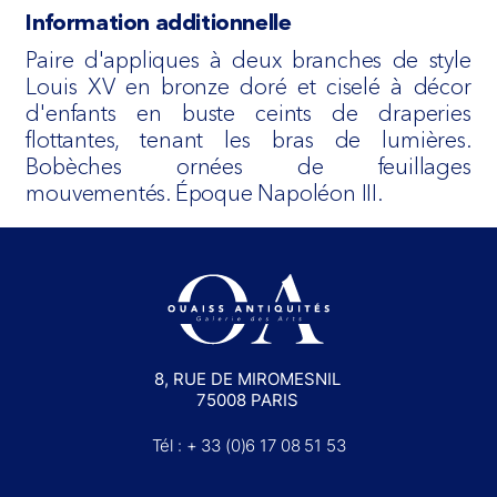
Information additionnelle
Paire d'appliques à deux branches de style
Louis XV en bronze doré et ciselé à décor
d'enfants en buste ceints de draperies
flottantes, tenant les bras de lumières.
Bobèches ornées de feuillages
mouvementés. Époque Napoléon III.
8, RUE DE MIROMESNIL
75008 PARIS
Tél : + 33 (0)6 17 08 51 53